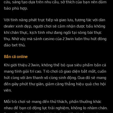
cứu, sáng tạo dựa trên nhu cầu, sở thích của bạn nên đảm
bảo phù hợp.
Với tính năng phát trực tiếp và giao lưu, tương tác với dàn
dealer xinh đẹp, người chơi sẽ cảm nhận được bầu không
khí chân thực, kịch tính như đang ngồi tại sòng bài thực
thụ. Nhờ vậy mà sảnh casino của 23win luôn thu hút đông
đảo bet thủ.
Bắn cá online
Khi giới thiệu 23win, không thể bỏ qua siêu phẩm bắn cá
mang tính giải trí cao. Trò chơi có giao diện bắt mắt, cuốn
hút cùng với âm thanh vô cùng sinh động. Qua đó sẽ mang
đến giây phút thư giãn, giảm căng thẳng hiệu quả cho hội
viên.
Mỗi trò chơi sẽ mang đến thử thách, phần thưởng khác
nhau để bạn có động lực trải nghiệm, không lo nhàm chán.