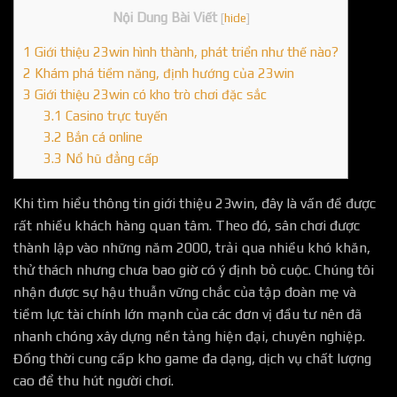
Nội Dung Bài Viết
[
hide
]
1
Giới thiệu 23win hình thành, phát triển như thế nào?
2
Khám phá tiềm năng, định hướng của 23win
3
Giới thiệu 23win có kho trò chơi đặc sắc
3.1
Casino trực tuyến
3.2
Bắn cá online
3.3
Nổ hũ đẳng cấp
Khi tìm hiểu thông tin giới thiệu 23win, đây là vấn đề được
rất nhiều khách hàng quan tâm. Theo đó, sân chơi được
thành lập vào những năm 2000, trải qua nhiều khó khăn,
thử thách nhưng chưa bao giờ có ý định bỏ cuộc.
Chúng tôi
nhận được sự hậu thuẫn vững chắc của tập đoàn mẹ và
tiềm lực tài chính lớn mạnh của các đơn vị đầu tư nên đã
nhanh chóng xây dựng nền tảng hiện đại, chuyên nghiệp.
Đồng thời cung cấp kho game đa dạng, dịch vụ chất lượng
cao để thu hút người chơi.