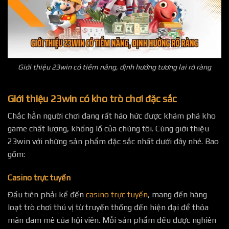
Giới thiệu 23win có tiềm năng, định hướng tương lai rõ ràng
Giới thiệu 23win có kho trò chơi đặc sắc
Chắc hẳn người chơi đang rất háo hức được khám phá kho
game chất lượng, khổng lồ của chúng tôi. Cùng giới thiệu
23win với những sản phẩm đặc sắc nhất dưới đây nhé. Bao
gồm:
Casino trực tuyến
Đầu tiên phải kể đến
casino trực tuyến
, mang đến hàng
loạt trò chơi thú vị từ truyền thống đến hiện đại để thỏa
mãn đam mê của hội viên. Mỗi sản phẩm đều được nghiên