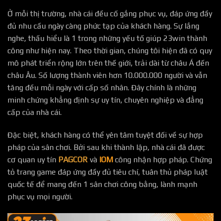
Ở mỗi thị trường, nhà cái đều cố gắng phục vụ, đáp ứng đầy
đủ nhu cầu ngày càng phức tạp của khách hàng. Sự lắng
nghe, thấu hiểu là 1 trong những yếu tố giúp 23win thành
công như hiện nay.
Theo thời gian, chúng tôi hiện đã có quy
mô phát triển rộng lớn trên thế giới, trải dài từ châu Á đến
châu Âu. Số lượng thành viên hơn 10.000.000 người và vẫn
tăng đều mỗi ngày với cấp số nhân. Đây chính là những
minh chứng khẳng định sự uy tín, chuyên nghiệp và đẳng
cấp của nhà cái.
Đặc biệt, khách hàng có thể yên tâm tuyệt đối về sự hợp
pháp của sân chơi. Bởi sau khi thành lập, nhà cái đã được
cơ quan uy tín
PAGCOR
và
IOM
công nhận hợp pháp. Chứng
tỏ trang game đáp ứng đầy đủ tiêu chí, tuân thủ pháp luật
quốc tế để mang đến 1 sân chơi công bằng, lành mạnh
phục vụ mọi người.